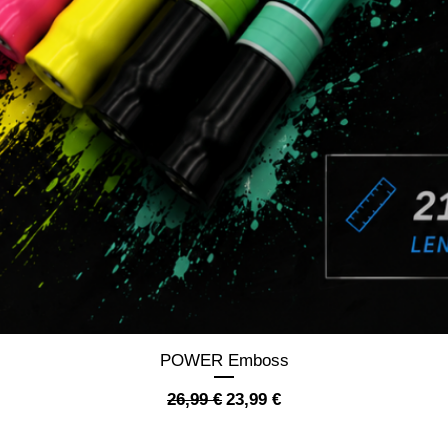
Schnellansicht
POWER Emboss
Standardpreis
Sale-Preis
26,99 €
23,99 €