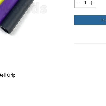
In
ell Grip