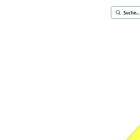
spinworlds
Mods
Extras