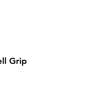
ersand
Geschenkkarte
Anmelden
ll Grip