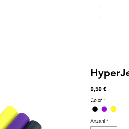
Zahlung & V
HyperJe
Preis
0,50 €
Color
*
Anzahl
*