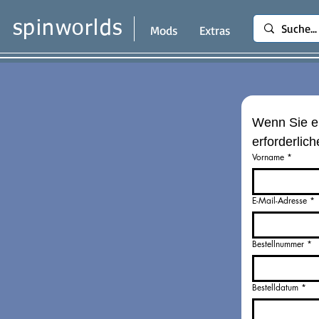
spinworlds
Mods
Extras
Wenn Sie ei
erforderlic
Vorname
*
E-Mail-Adresse
*
Bestellnummer
*
Bestelldatum
*