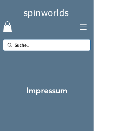
spinworlds
Impressum