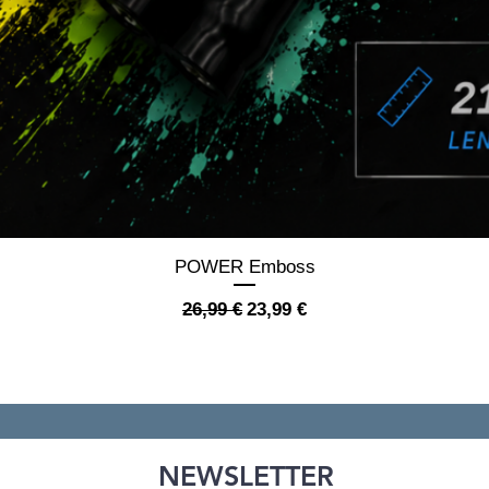
Schnellansicht
POWER Emboss
Standardpreis
Sale-Preis
26,99 €
23,99 €
NEWSLETTER