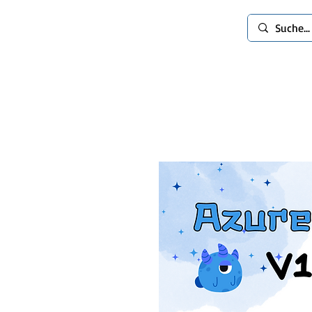
spinworlds
Mods
Extras