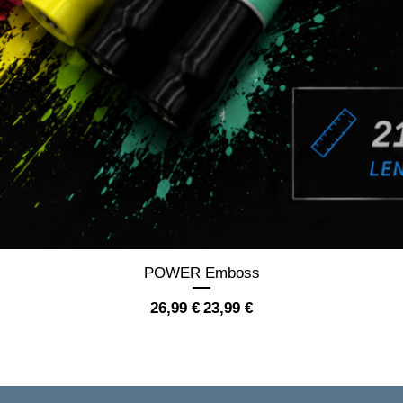
Schnellansicht
POWER Emboss
Standardpreis
Sale-Preis
26,99 €
23,99 €