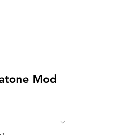
ersand
Geschenkkarte
Anmelden
atone Mod
r
*