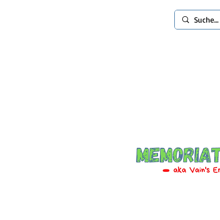
spinworlds
Mods
Extras