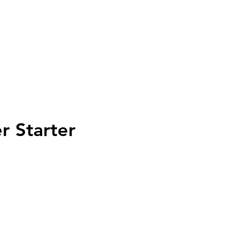
ersand
Geschenkkarte
Anmelden
r Starter