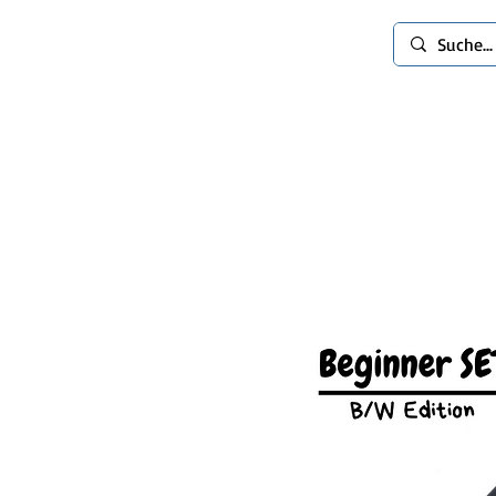
spinworlds
Mods
Extras