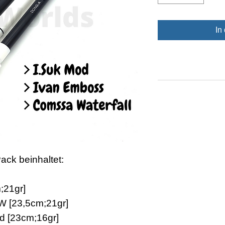
In
ack beinhaltet:
;21gr]
W [23,5cm;21gr]
d [23cm;16gr]